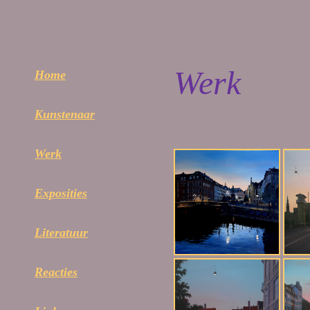
Werk
Home
Kunstenaar
Werk
Exposities
Literatuur
Reacties